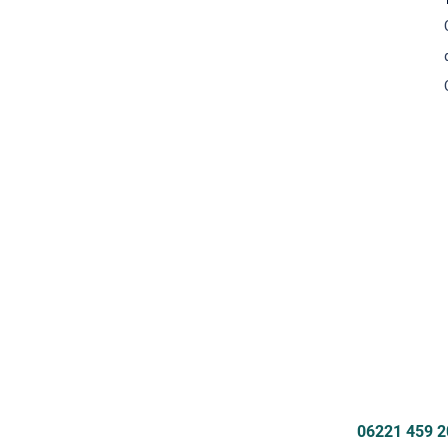
Kontakt
Dossenheimer Landstr
69121 Heidelberg
06221 459 2
Telefon: