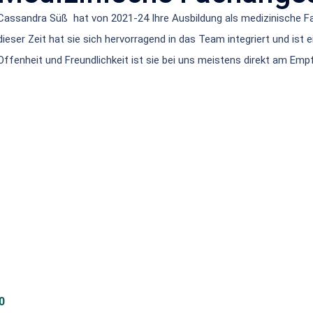
Cassandra Süß hat von 2021-24 Ihre Ausbildung als medizinische Fa
dieser Zeit hat sie sich hervorragend in das Team integriert und ist 
Offenheit und Freundlichkeit ist sie bei uns meistens direkt am Em
Sprechzeiten
Rec
asse 40
Mo 08.00-12.00, 16.30-19.00
Im
Di 08.00-12.00, 15.00-17.30
Coo
0
Mi 08.00-13.00
Dat