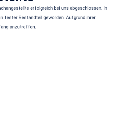
changestellte erfolgreich bei uns abgeschlossen. In
ein fester Bestandteil geworden. Aufgrund ihrer
pfang anzutreffen.
htliches
Regional
Heidelberg
pressum
kie-Richtlinie
enschutzerklärung