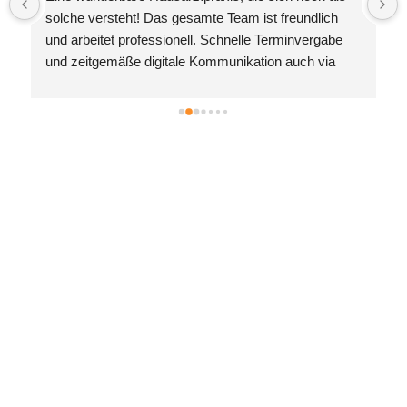
solche versteht! Das gesamte Team ist freundlich 
und arbeitet professionell. Schnelle Terminvergabe 
und zeitgemäße digitale Kommunikation auch via 
Internet/E-Mail. Hervorheben möchte ich Frau Dr. 
Scheiwein! Sie ist eine aufmerksame, zugewandte 
und kompetente Ärztin, zu der ich vollstes Vertrauen 
habe. Ich bin froh, sie gefunden zu haben.